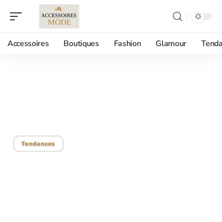
Accessoires
Boutiques
Fashion
Glamour
Tenda
31/05/2018
Kenzo ouvre une nouvelle
boutique à Paris
Tendances