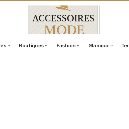
res
Boutiques
Fashion
Glamour
Te
sket Lacoste en