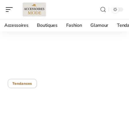
Accessoires
Boutiques
Fashion
Glamour
Tenda
31/05/2018
Comment porter le turban
: Diane von Furstenberg
Tendances