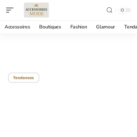
Accessoires
Boutiques
Fashion
Glamour
Tenda
31/05/2018
Des étoiles plein les yeux
Tendances