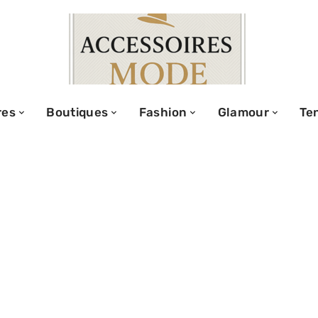
res
Boutiques
Fashion
Glamour
Te
ult à l’honneur
dou du 11 juin
e