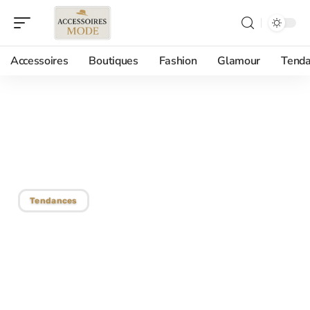
Accessoires
Boutiques
Fashion
Glamour
Tenda
31/05/2018
Le sac Tie and Dye
Longchamp
Tendances