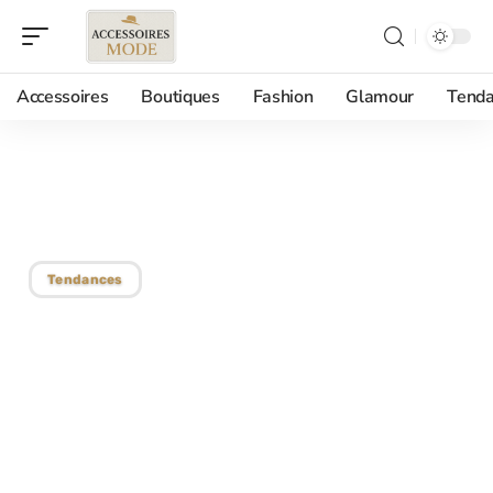
Accessoires
Boutiques
Fashion
Glamour
Tenda
31/05/2018
Soyez geek chic !
Tendances